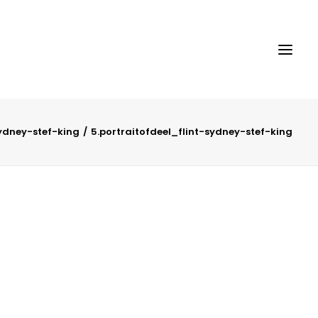
sydney-stef-king
5.portraitofdeel_flint-sydney-stef-king